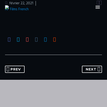


février 22, 2021
AF Films French
PREV
NEXT