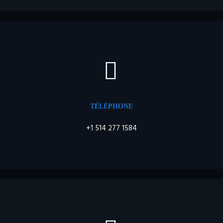


TÉLÉPHONE
+1 514 277 1584